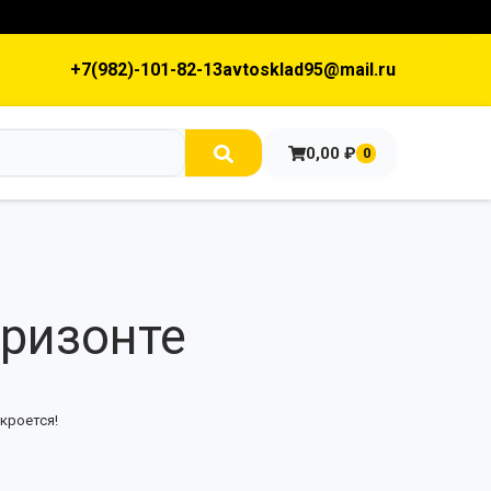
+7(982)-101-82-13
avtosklad95@mail.ru
0,00
₽
0
оризонте
кроется!