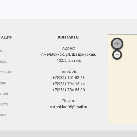
ГАЦИЯ
КОНТАКТЫ
Адрес:
вная
г.Челябинск, ул. Шадринская,
102/2, 2 этаж
ары
Телефон:
пании
+7(982)-101-82-13
диа
+7(951)-794-15-44
+7(951)-784-55-30
ывы
Почта:
ости
avtosklad95@mail.ru
акты