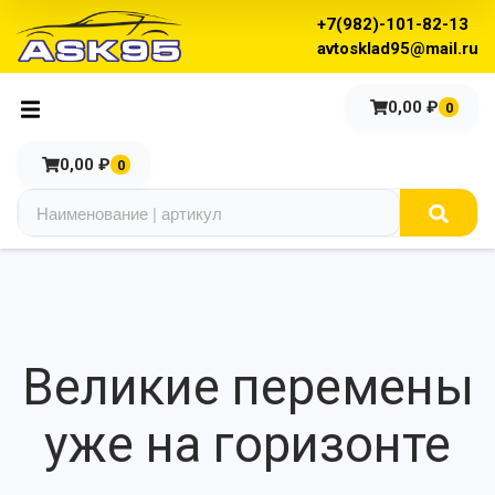
+7(982)-101-82-13
avtosklad95@mail.ru
0,00
₽
0
0,00
₽
0
Великие перемены
уже на горизонте