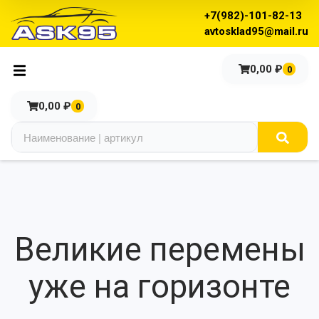
+7(982)-101-82-13
avtosklad95@mail.ru
0,00
₽
0
0,00
₽
0
Великие перемены
уже на горизонте