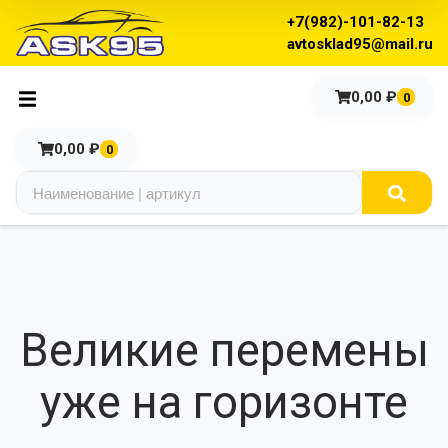
+7(982)-101-82-13
avtosklad95@mail.ru
0,00
₽
0
0,00
₽
0
Великие перемены
уже на горизонте