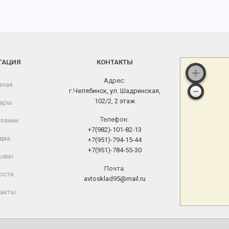
ГАЦИЯ
КОНТАКТЫ
Адрес:
вная
г.Челябинск, ул. Шадринская,
102/2, 2 этаж
ары
Телефон:
пании
+7(982)-101-82-13
диа
+7(951)-794-15-44
+7(951)-784-55-30
ывы
Почта:
ости
avtosklad95@mail.ru
акты