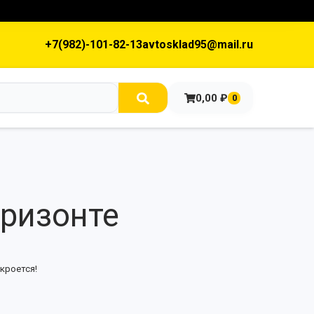
+7(982)-101-82-13
avtosklad95@mail.ru
0,00
₽
0
оризонте
кроется!