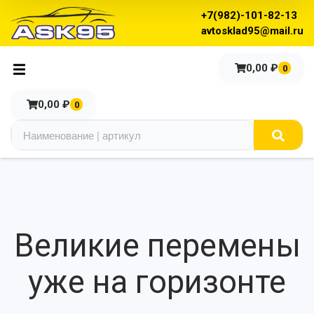
+7(982)-101-82-13
avtosklad95@mail.ru
0,00
₽
0
0,00
₽
0
Великие перемены
уже на горизонте