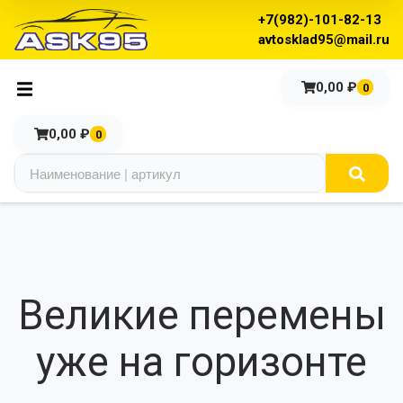
+7(982)-101-82-13
avtosklad95@mail.ru
0,00
₽
0
0,00
₽
0
Великие перемены
уже на горизонте